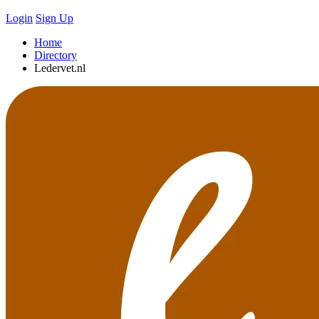
Login
Sign Up
Home
Directory
Ledervet.nl